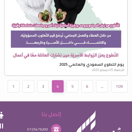
يوم التطوع السعودي والعالمي 2025
الجمعة، 05 ديسمبر 2025
1
2
3
4
5
6
...
109
إتصل بنا
ال
0125476200